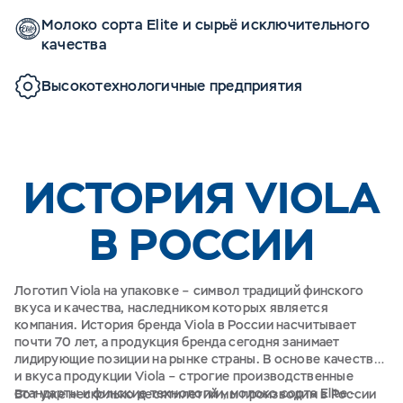
Молоко сорта Elite и сырьё исключительного
качества
Высокотехнологичные предприятия
ИСТОРИЯ VIOLA
В РОССИИ
Логотип Viola на упаковке – символ традиций финского
вкуса и качества, наследником которых является
компания. История бренда Viola в России насчитывает
почти 70 лет, а продукция бренда сегодня занимает
лидирующие позиции на рынке страны. В основе качества
и вкуса продукции Viola – строгие производственные
стандарты и финские технологии, молоко сорта Elite -
Вот уже несколько десятилетий мы производим в России