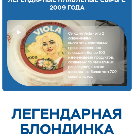
ЛЕГЕНДАРНЫЕ ПЛАВЛЕНЫЕ СЫРЫ С
2009 ГОДА
Сегодня Viola - это 2
современных
высокотехнологичных
производственных
площадки, более 100
наименований продуктов,
созданных по уникальным
рецептурам, а также
команда - из более чем 700
специалистов.
ЛЕГЕН­ДАРНАЯ
БЛОН­ДИНКА