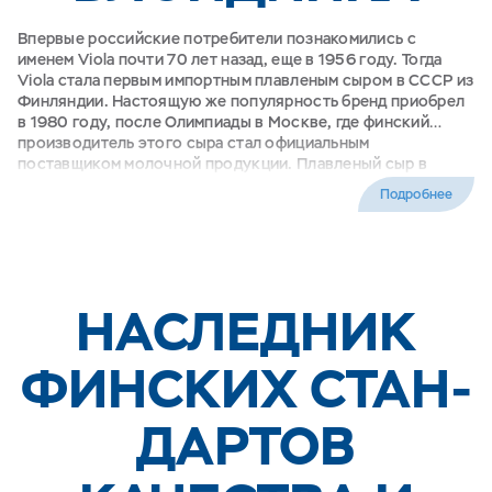
Впервые российские потребители познакомились с
именем Viola почти 70 лет назад, еще в 1956 году. Тогда
Viola стала первым импортным плавленым сыром в СССР из
Финляндии. Настоящую же популярность бренд приобрел
в 1980 году, после Олимпиады в Москве, где финский
производитель этого сыра стал официальным
поставщиком молочной продукции. Плавленый сыр в
круглой баночке с блондинкой Виолой десятилетиями
Подробнее
считался настоящим украшением советского
праздничного стола. Вот уже несколько поколений
россиян знают и любят этот бренд. На протяжении
нескольких лет Viola остается одним из самых популярных
плавленых сыров в России, лидером категории в Москве и
НАСЛЕД­НИК
в Санкт-Петербурге. Кроме того, это многократный
обладатель премии «Товар года». Сегодня под брендом
Viola на российском рынке также представлен широкий
ФИНСКИХ СТАН­
ассортимент полутвердых, твердых, творожных сыров и
свежей молочной продукции.
ДАРТОВ