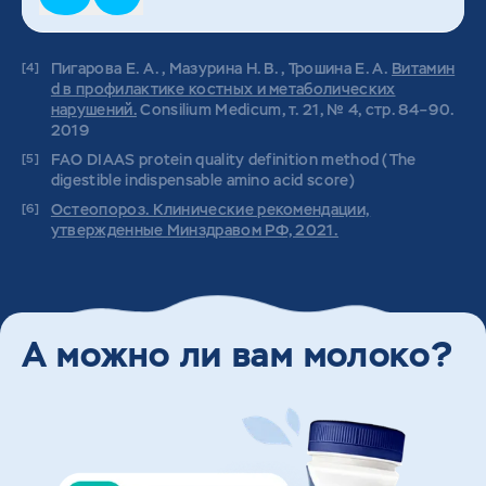
Пигарова Е. А., Мазурина Н. В., Трошина Е. А.
Витамин
d в профилактике костных и метаболических
нарушений.
Consilium Medicum, т. 21, № 4, стр. 84–90.
2019
FAO DIAAS protein quality definition method (The
digestible indispensable amino acid score)
Остеопороз. Клинические рекомендации,
утвержденные Минздравом РФ, 2021.
А можно ли вам молоко?