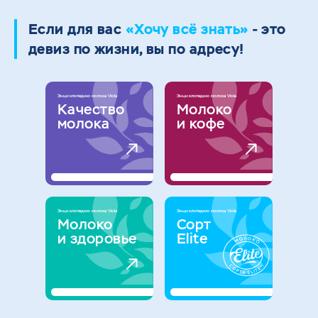
Если для вас
«Хочу всё знать»
- это
девиз по жизни, вы по адресу!
Энциклопедию молока Viola
Энциклопедию молока Viola
Качество
Молоко
молока
и кофе
Энциклопедию молока Viola
Энциклопедию молока Viola
Молоко
Сорт
и здоровье
Elite