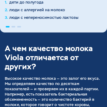
дети до полугода
дети до полугода
- сама, без следа и навсегда.
предлагать. Диагностика аллергии на молоко
- сама, без следа и навсегда.
люди с аллергией на молоко
люди с аллергией на молоко
зачастую не представляет сложности, ведь
46 % россиян отмечают у себя реальные
46 % россиян отмечают у себя реальные
аллергия - опасное состояние, угрожающее
люди с непереносимостью лактозы
люди с непереносимостью лактозы
[7]
[7]
симптомы непереносимости лактозы
симптомы непереносимости лактозы
жизни человека. Это не легкое недомогание, а
1-4 % частота аллергии на белок коровьего
1-4 % частота аллергии на белок коровьего
серьёзная необходимость вызова врача после
молока
молока
употребления молочных продуктов. Однако
аллергия встречается крайне редко - у
небольшого процента жителей нашей планеты. А
А чем качество молока
вот с непереносимостью лактозы ситуация
сложнее. Чтобы ее выявить, придется потратить
Viola отличается от
немало времени и сил.
других?
Высокое качество молока — это залог его вкуса.
Мы определяем качество по десяткам
показателей — и проверяем их в каждой партии.
Например, есть показатель бактериальная
обсемененность — это количество бактерий в
молоке, которое говорит о чистоте коровы,