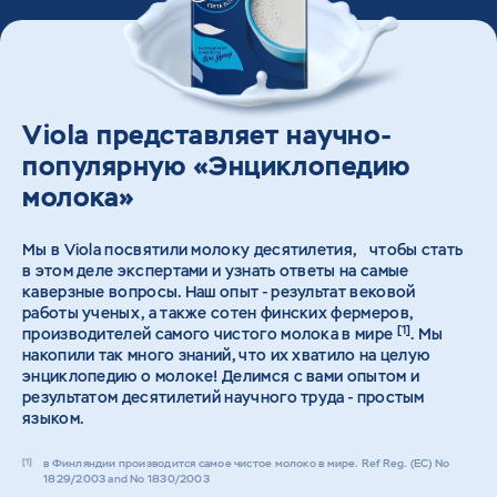
Viola представляет научно-
популярную «Энциклопедию
молока»
Мы в Viola посвятили молоку десятилетия, чтобы стать
в этом деле экспертами и узнать ответы на самые
каверзные вопросы. Наш опыт - результат вековой
работы ученых, а также сотен финских фермеров,
[1]
производителей самого чистого молока в мире
. Мы
накопили так много знаний, что их хватило на целую
энциклопедию о молоке! Делимся с вами опытом и
результатом десятилетий научного труда - простым
языком.
в Финляндии производится самое чистое молоко в мире. Ref Reg. (EC) No
1829/2003 and No 1830/2003