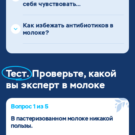
себя чувствовать…
Как избежать антибиотиков в
молоке?
Тест.
Проверьте, какой
вы эксперт в молоке
Кажется, матчасть ещё стоит
Вопрос 1 из 5
подучить!
В пастеризованном молоке никакой
пользы.
Наша энциклопедия - к вашим