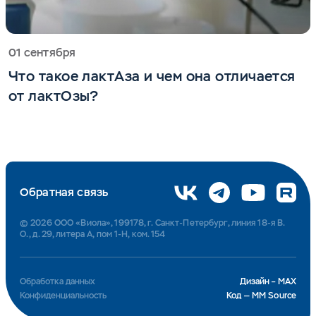
01 сентября
Что такое лактАза и чем она отличается
от лактОзы?
Обратная связь
© 2026 ООО «Виола», 199178, г. Санкт-Петербург, линия 18-я В.
О., д. 29, литера А, пом 1-Н, ком. 154
Обработка данных
Дизайн – MAX
Конфиденциальность
Код — MM Source