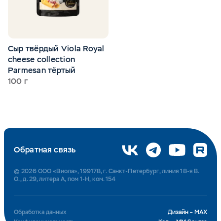
Сыр твёрдый Viola Royal
cheese collection
Parmesan тёртый
100 г
Обратная связь
© 2026 ООО «Виола», 199178, г. Санкт-Петербург, линия 18-я В.
О., д. 29, литера А, пом 1-Н, ком. 154
Обработка данных
Дизайн – MAX