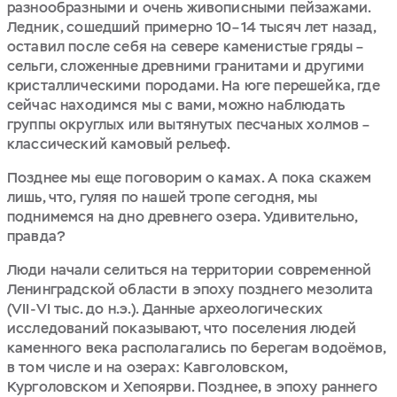
разнообразными и очень живописными пейзажами.
Ледник, сошедший примерно 10–14 тысяч лет назад,
оставил после себя на севере каменистые гряды –
сельги, сложенные древними гранитами и другими
кристаллическими породами. На юге перешейка, где
сейчас находимся мы с вами, можно наблюдать
группы округлых или вытянутых песчаных холмов –
классический камовый рельеф.
Позднее мы еще поговорим о камах. А пока скажем
лишь, что, гуляя по нашей тропе сегодня, мы
поднимемся на дно древнего озера. Удивительно,
правда?
Люди начали селиться на территории современной
Ленинградской области в эпоху позднего мезолита
(VII-VI тыс. до н.э.). Данные археологических
исследований показывают, что поселения людей
каменного века располагались по берегам водоёмов,
в том числе и на озерах: Кавголовском,
Курголовском и Хепоярви. Позднее, в эпоху раннего