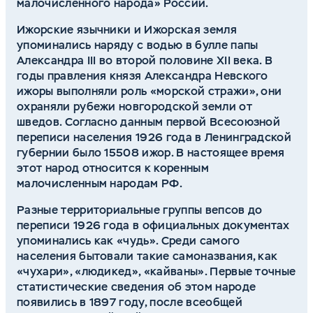
малочисленного народа» России.
Ижорские язычники и Ижорская земля
упоминались наряду с водью в булле папы
Александра III во второй половине XII века. В
годы правления князя Александра Невского
ижоры выполняли роль «морской стражи», они
охраняли рубежи новгородской земли от
шведов. Согласно данным первой Всесоюзной
переписи населения 1926 года в Ленинградской
губернии было 15508 ижор. В настоящее время
этот народ относится к коренным
малочисленным народам РФ.
Разные территориальные группы вепсов до
переписи 1926 года в официальных документах
упоминались как «чудь». Среди самого
населения бытовали такие самоназвания, как
«чухари», «людикед», «кайваны». Первые точные
статистические сведения об этом народе
появились в 1897 году, после всеобщей