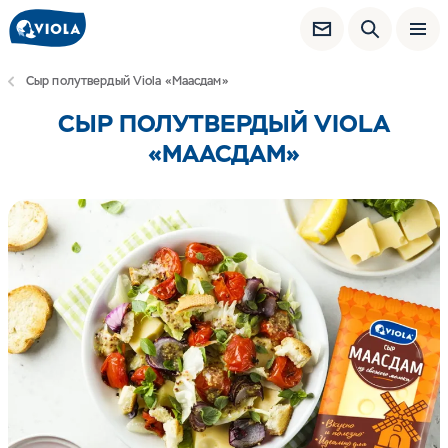
Сыр полутвердый Viola «Маасдам»
СЫР ПОЛУТВЕРДЫЙ VIOLA
«МААСДАМ»