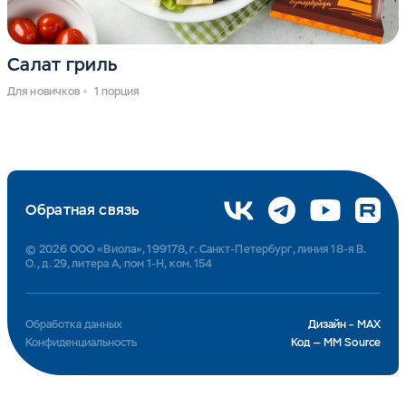
Салат гриль
Для новичков
1 порция
Обратная связь
© 2026 ООО «Виола», 199178, г. Санкт-Петербург, линия 18-я В.
О., д. 29, литера А, пом 1-Н, ком. 154
Обработка данных
Дизайн – MAX
Конфиденциальность
Код — MM Source