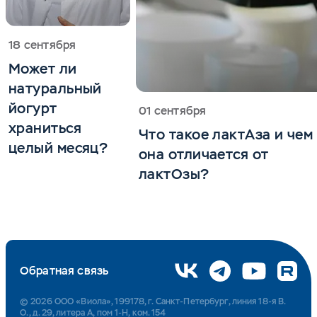
18 сентября
Может ли
натуральный
йогурт
01 сентября
храниться
Что такое лактАза и чем
целый месяц?
она отличается от
лактОзы?
Обратная связь
© 2026 ООО «Виола», 199178, г. Санкт-Петербург, линия 18-я В.
О., д. 29, литера А, пом 1-Н, ком. 154