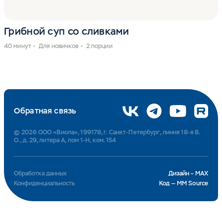
Грибной суп со сливками
40 минут
Для новичков
2 порции
Обратная связь
© 2026 ООО «Виола», 199178, г. Санкт-Петербург, линия 18-я В.
О., д. 29, литера А, пом 1-Н, ком. 154
Обработка данных
Дизайн – MAX
Конфиденциальность
Код — MM Source