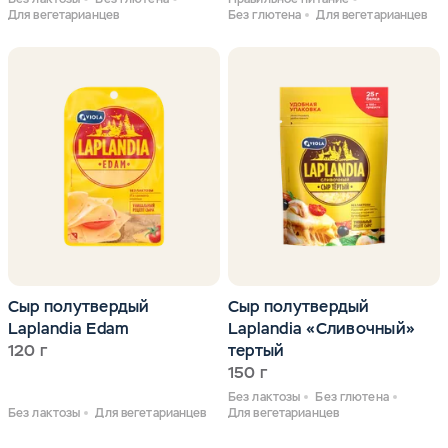
Для вегетарианцев
Без глютена
Для вегетарианцев
Сыр полутвердый
Сыр полутвердый
Laplandia Edam
Laplandia «Сливочный»
120 г
тертый
150 г
Без лактозы
Без глютена
Без лактозы
Для вегетарианцев
Для вегетарианцев