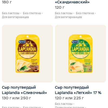
180 г
«Скандинавский»
120 г
Без лактозы
Без глютена
Без лактозы
Без глютена
Для вегетарианцев
Для вегетарианцев
Сыр полутвердый
Сыр полутвердый
Laplandia «Сливочный»
Laplandia «Легкий» 17 %
130 г или 250 г
120 г или 225 г
Без лактозы
Без лактозы
Без глютена
Правильное питание