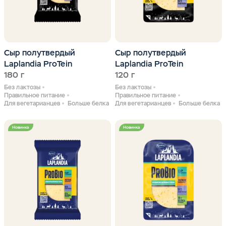
Сыр полутвердый
Сыр полутвердый
Laplandia ProTein
Laplandia ProTein
180 г
120 г
Без лактозы
Без лактозы
Правильное питание
Правильное питание
Для вегетарианцев
Больше белка
Для вегетарианцев
Больше белка
Новинка
Новинка