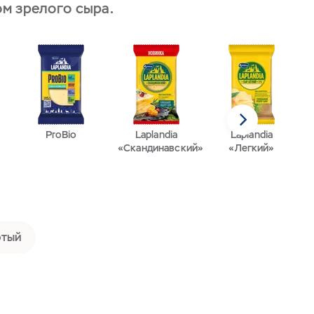
м зрелого сыра.
ProBio
Laplandia
Laplandia
«Скандинавский»
«Легкий»
ртый