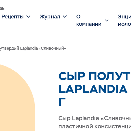
зь
Рецепты
Журнал
О
Энци
компании
моло
утвердый Laplandia «Сливочный»
СЫР ПОЛУ
LAPLANDIA
Г
Сыр Laplandia «Сливочн
пластичной консистенци