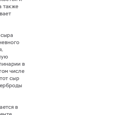
а также
вает
 сыра
невного
я.
ную
улинарии в
том числе
тот сыр
терброды
ается в
менте