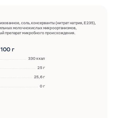
зованное, соль, консерванты (нитрат натрия, Е235),
ильных молочнокислых микроорганизмов,
й препарат микробного происхождения.
100 г
330 ккал
25 г
25,6 г
0 г