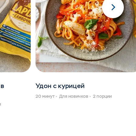
 в
Удон с курицей
20 минут
Для новичков
2 порции
и