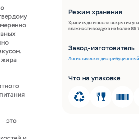
ию
Режим хранения
утвердому
Хранить до и после вскрытия упа
умеренно
влажности воздуха не более 85 
овных
нно
Завод-изготовитель
вкусом.
 жира
Логистически-дистрибуционный ц
Что на упаковке
отного
 питания
 - это
костей и