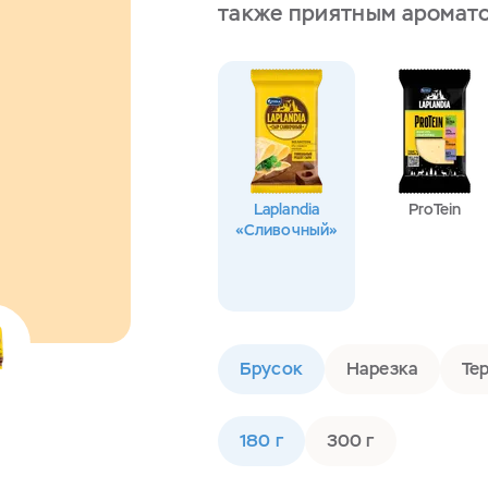
также приятным аромато
Laplandia
ProTein
«Сливочный»
Брусок
Нарезка
Те
180 г
300 г