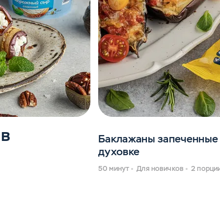
ов
Баклажаны запеченные
духовке
50 минут
Для новичков
2 порци