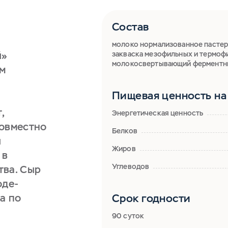
Состав
молоко нормализованное пастери
й»
закваска мезофильных и термоф
молокосвертывающий ферментны
ом
Пищевая ценность на 
,
Энергетическая ценность
совместно
Белков
и
Жиров
 в
Углеводов
тва. Сыр
оде-
a по
Срок годности
90 суток