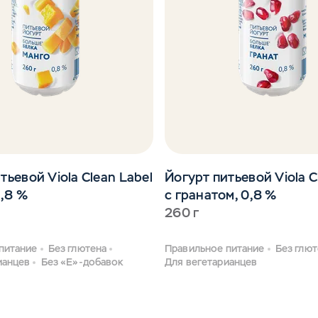
тьевой Viola Clean Label
Йогурт питьевой Viola C
0,8 %
с гранатом, 0,8 %
260 г
питание
Без глютена
Правильное питание
Без глют
ианцев
Без «Е»-добавок
Для вегетарианцев