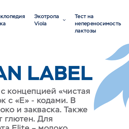
клопедия
Экотропа
Тест на
ка
Viola
непереносимость
лактозы
AN LABEL
и с концепцией «чистая
 с «Е» - кодами. В
око и закваска. Также
т глютен. Для
та Elite – молоко