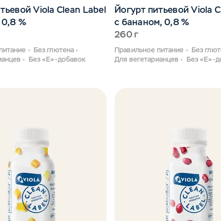
тьевой Viola Clean Label
Йогурт питьевой Viola C
 0,8 %
с бананом, 0,8 %
260 г
питание
Без глютена
Правильное питание
Без глют
ианцев
Без «Е»-добавок
Для вегетарианцев
Без «Е»-д