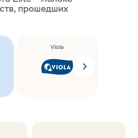
йств, прошедших
Viola
P