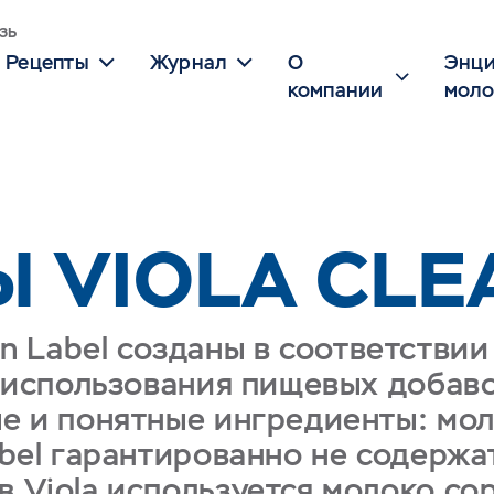
зь
Рецепты
Журнал
О
Энци
компании
моло
 VIOLA CLE
an Label созданы в соответстви
з использования пищевых добавок
е и понятные ингредиенты: мол
abel гарантированно не содержа
 Viola используется молоко сор