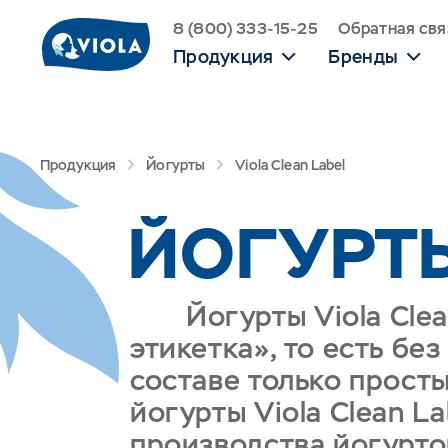
8 (800) 333-15-25
Обратная свя
Продукция
Бренды
Продукция
Йогурты
Viola Clean Label
ЙОГУРТЫ
Йогурты Viola Cle
этикетка», то есть бе
составе только просты
йогурты Viola Clean L
производства йогуртов