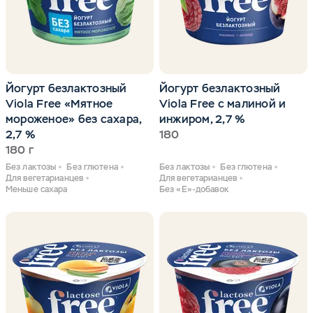
Йогурт безлактозный
Йогурт безлактозный
Viola Free «Мятное
Viola Free с малиной и
мороженое» без сахара,
инжиром, 2,7 %
2,7 %
180
180 г
Без лактозы
Без глютена
Без лактозы
Без глютена
Для вегетарианцев
Для вегетарианцев
Меньше сахара
Без «Е»-добавок