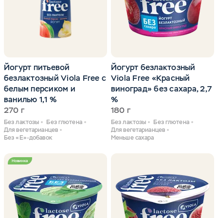
Йогурт питьевой
Йогурт безлактозный
безлактозный Viola Free с
Viola Free «Красный
белым персиком и
виноград» без сахара, 2,7
ванилью 1,1 %
%
270 г
180 г
Без лактозы
Без глютена
Без лактозы
Без глютена
Для вегетарианцев
Для вегетарианцев
Без «Е»-добавок
Меньше сахара
Новинка