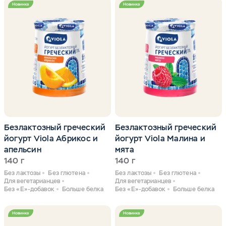
Новинка
Новинка
Безлактозный греческий
Безлактозный греческий
йогурт Viola Абрикос и
йогурт Viola Малина и
апельсин
мята
140 г
140 г
Без лактозы
Без глютена
Без лактозы
Без глютена
Для вегетарианцев
Для вегетарианцев
Без «Е»-добавок
Больше белка
Без «Е»-добавок
Больше белка
Новинка
Новинка