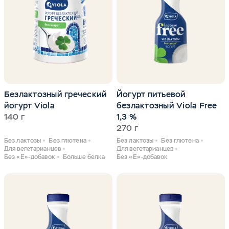
Безлактозный греческий
Йогурт питьевой
йогурт Viola
безлактозный Viola Free
140 г
1,3 %
270 г
Без лактозы
Без глютена
Без лактозы
Без глютена
Для вегетарианцев
Для вегетарианцев
Без «Е»-добавок
Больше белка
Без «Е»-добавок