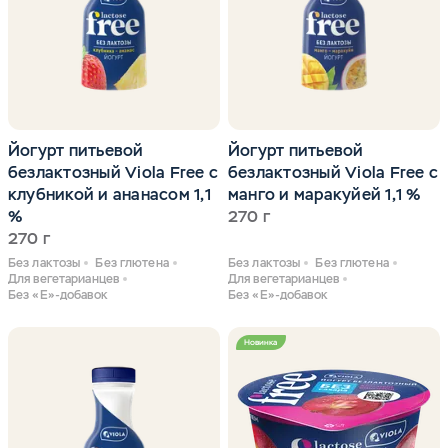
Йогурт питьевой
Йогурт питьевой
безлактозный Viola Free с
безлактозный Viola Free с
клубникой и ананасом 1,1
манго и маракуйей 1,1 %
%
270 г
270 г
Без лактозы
Без глютена
Без лактозы
Без глютена
Для вегетарианцев
Для вегетарианцев
Без «Е»-добавок
Без «Е»-добавок
Новинка