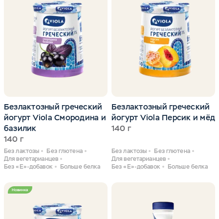
Безлактозный греческий
Безлактозный греческий
йогурт Viola Смородина и
йогурт Viola Персик и мёд
базилик
140 г
140 г
Без лактозы
Без глютена
Без лактозы
Без глютена
Для вегетарианцев
Для вегетарианцев
Без «Е»-добавок
Больше белка
Без «Е»-добавок
Больше белка
Новинка