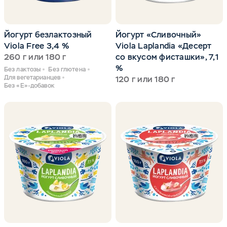
Йогурт безлактозный
Йогурт «Сливочный»
Viola Free 3,4 %
Viola Laplandia «Десерт
260 г или 180 г
со вкусом фисташки», 7,1
%
Без лактозы
Без глютена
Для вегетарианцев
120 г или 180 г
Без «Е»-добавок