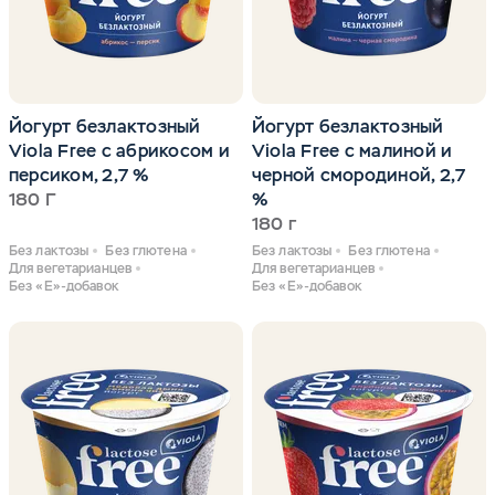
Йогурт безлактозный
Йогурт безлактозный
Viola Free с абрикосом и
Viola Free с малиной и
персиком, 2,7 %
черной смородиной, 2,7
180 Г
%
180 г
Без лактозы
Без глютена
Без лактозы
Без глютена
Для вегетарианцев
Для вегетарианцев
Без «Е»-добавок
Без «Е»-добавок