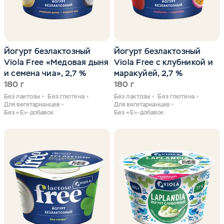
Йогурт безлактозный
Йогурт безлактозный
Viola Free «Медовая дыня
Viola Free с клубникой и
и семена чиа», 2,7 %
маракуйей, 2,7 %
180 г
180 г
Без лактозы
Без глютена
Без лактозы
Без глютена
Для вегетарианцев
Для вегетарианцев
Без «Е»-добавок
Без «Е»-добавок