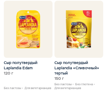
Сыр полутвердый
Сыр полутвердый
Laplandia Edam
Laplandia «Сливочный»
120 г
тертый
150 г
Без лактозы
Без глютена
Без лактозы
Для вегетарианцев
Для вегетарианцев