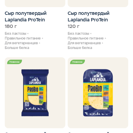
Сыр полутвердый
Сыр полутвердый
Laplandia ProTein
Laplandia ProTein
180 г
120 г
Без лактозы
Без лактозы
Правильное питание
Правильное питание
Для вегетарианцев
Для вегетарианцев
Больше белка
Больше белка
Новинка
Новинка