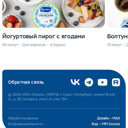
Йогуртовый пирог с ягодами
Болтун
60 минут
Для новичков
4 порции
10 минут
Обратная связь
© 2026 ООО «Виола», 199178, г. Санкт-Петербург, линия 18-я В.
О., д. 29, литера А, пом 1-Н, ком. 154
Обработка данных
Дизайн – MAX
Конфиденциальность
Код — MM Source