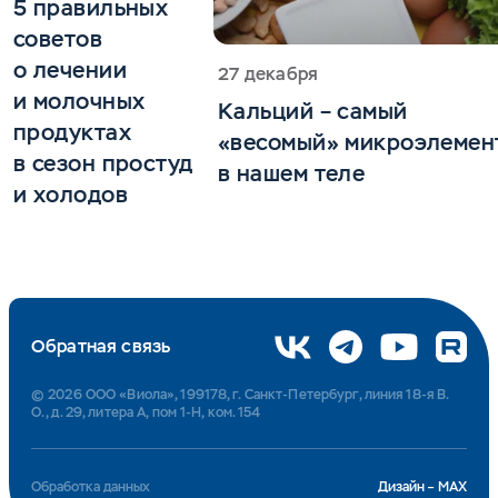
5 правильных
советов
о лечении
27 декабря
и молочных
Кальций – самый
продуктах
«весомый» микроэлемен
в сезон простуд
в нашем теле
и холодов
Обратная связь
© 2026 ООО «Виола», 199178, г. Санкт-Петербург, линия 18-я В.
О., д. 29, литера А, пом 1-Н, ком. 154
Обработка данных
Дизайн – MAX