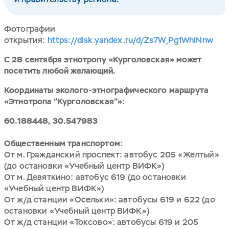
Фотографии
открытия:
https://disk.yandex.ru/d/Zs7W_Pg1WhINnw
С 28 сентября этнотропу «Курголовская» может
посетить любой желающий.
Координаты эколого-этнографического маршрута
«Этнотропа “Курголовская”»:
60.188448, 30.547983
Общественным транспортом:
От м. Гражданский проспект: автобус 205 «Желтый»
(до остановки «Учебный центр ВИФК»)
От м. Девяткино: автобус 619 (до остановки
«Учебный центр ВИФК»)
От ж/д станции «Осельки»: автобусы 619 и 622 (до
остановки «Учебный центр ВИФК»)
От ж/д станции «Токсово»: автобусы 619 и 205