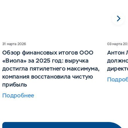
31 марта 2026
03 марта 20
Обзор финансовых итогов ООО
Антон 
«Виола» за 2025 год: выручка
должно
достигла пятилетнего максимума,
директ
компания восстановила чистую
Подро
прибыль
Подробнее