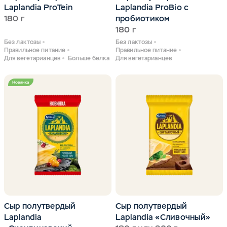
Laplandia ProTein
Laplandia ProBio с
180 г
пробиотиком
180 г
Без лактозы
Без лактозы
Правильное питание
Правильное питание
Для вегетарианцев
Больше белка
Для вегетарианцев
Новинка
Сыр полутвердый
Сыр полутвердый
Laplandia
Laplandia «Сливочный»