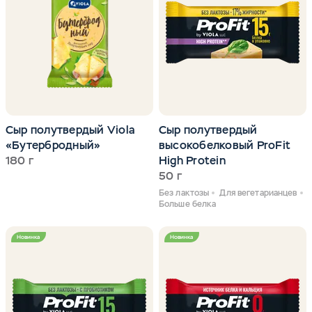
Сыр полутвердый Viola
Сыр полутвердый
«Бутербродный»
высокобелковый ProFit
180 г
High Protein
50 г
Без лактозы
Для вегетарианцев
Больше белка
Новинка
Новинка