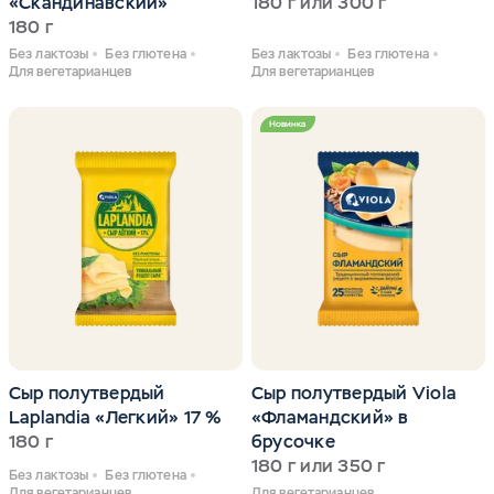
«Скандинавский»
180 г или 300 г
180 г
Без лактозы
Без глютена
Без лактозы
Без глютена
Для вегетарианцев
Для вегетарианцев
Новинка
Сыр полутвердый
Сыр полутвердый Viola
Laplandia «Легкий» 17 %
«Фламандский» в
180 г
брусочке
180 г или 350 г
Без лактозы
Без глютена
Для вегетарианцев
Для вегетарианцев