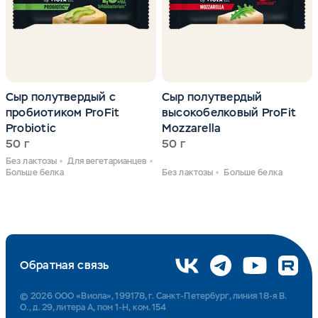
Сыр полутвердый с
Сыр полутвердый
пробиотиком ProFit
высокобелковый ProFit
Probiotic
Mozzarella
50 г
50 г
Без лактозы
Для вегетарианцев
Больше белка
Без лактозы
Больше белка
Обратная связь
© 2026 ООО «Виола», 199178, г. Санкт-Петербург, линия 18-я В.
О., д. 29, литера А, пом 1-Н, ком. 154