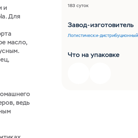
183 суток
м и
la. Для
Завод-изготовитель
орта
Логистически-дистрибуционный ц
ое масло,
усным.
Что на упаковке
ец,
домашнего
ров, ведь
сным
омтиках