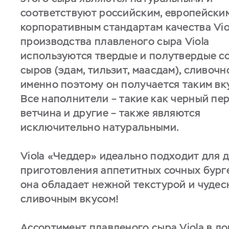
соответствуют российским, европейски
корпоративным стандартам качества Vio
производства плавленого сыра Viola
используются твердые и полутвердые с
сыров (эдам, тильзит, маасдам), сливочн
именно поэтому он получается таким вк
Все наполнители – такие как черный пер
ветчина и другие – также являются
исключительно натуральными.
Viola «Чеддер» идеально подходит для 
приготовления аппетитных сочных бурге
она обладает нежной текстурой и чуде
сливочным вкусом!
Ассортимент плавленого сыра Viola в л