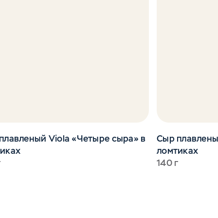
плавленый Viola «Четыре сыра» в
Сыр плавленый
иках
ломтиках
г
140 г