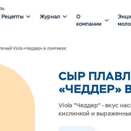
зь
Рецепты
Журнал
О
Энци
компании
моло
леный Viola «Чеддер» в ломтиках
СЫР ПЛАВЛ
«ЧЕДДЕР» В
Viola "Чеддер" - вкус н
кислинкой и выраженны