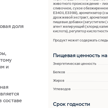
животного происхождения – лизо
сливочное, сухое обезжиренное м
Е340ii, Е339iii), ароматизатор 
дрожжевой экстракт, ароматизат
пищевые добавки (загустители ( 
овая доля
агент желирующий (хлорид калия)
кислота), регулятор кислотности
Продукт может содержать следы 
ры,
Пищевая ценность на 
этому
Энергетическая ценность
ым и
Белков
Жиров
нная
Углеводов
является
в составе
Срок годности