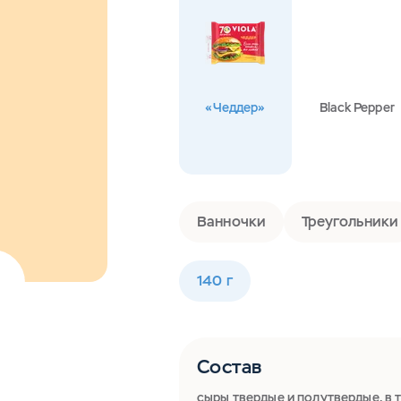
«Чеддер»
Black Pepper
Ванночки
Треугольники
140 г
Состав
сыры твердые и полутвердые, в 