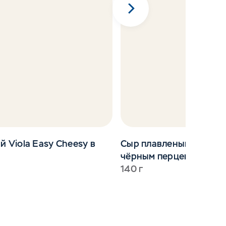
 Viola Easy Cheesy в
Сыр плавленый Viola Bl
чёрным перцем в ломт
140 г