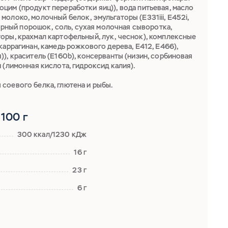
цим (продукт переработки яиц)), вода питьевая, масло
олоко, молочный белок, эмульгаторы (Е331iii, Е452i,
(сырный порошок, соль, сухая молочная сыворотка,
оры, крахмал картофельный, лук, чеснок), комплексные
каррагинан, камедь рожкового дерева, Е412, Е466),
), краситель (Е160b), консерванты (низин, сорбиновая
 (лимонная кислота, гидроксид калия).
соевого белка, глютена и рыбы.
100 г
300 ккал/1230 кДж
16 г
23 г
6 г