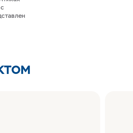
 с
дставлен
КТОМ