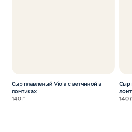
Сыр плавленый Viola с ветчиной в
Сыр 
ломтиках
ломт
140 г
140 