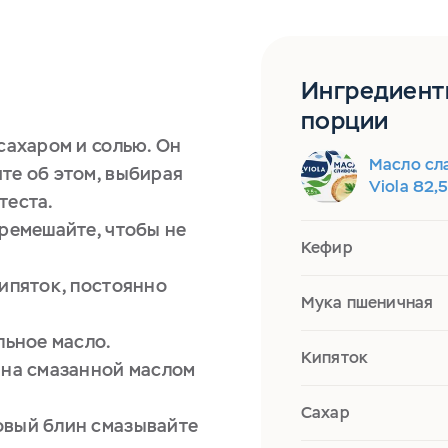
Ингредиент
порции
сахаром и солью. Он
Масло сл
те об этом, выбирая
Viola 82,
теста.
еремешайте, чтобы не
Кефир
кипяток, постоянно
Мука пшеничная
льное масло.
Кипяток
 на смазанной маслом
Сахар
овый блин смазывайте