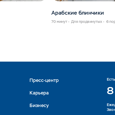
Арабские блинчики
70 минут
Для продвинутых
6 по
Ест
Пресс-центр
8
Карьера
Бизнесу
Eжед
Звон