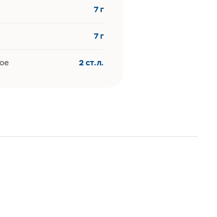
7 г
7 г
ое
2 ст.л.