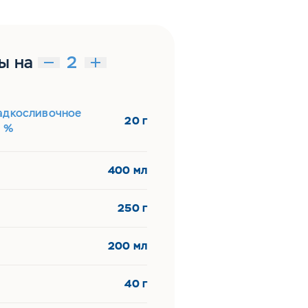
ы на
адкосливочное
20 г
5 %
400 мл
250 г
200 мл
40 г