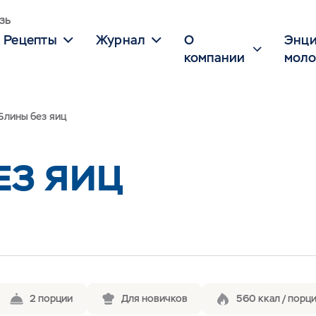
зь
Рецепты
Журнал
О
Энци
компании
моло
Блины без яиц
ЕЗ ЯИЦ
2 порции
Для новичков
560 ккал / порц