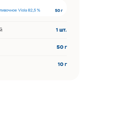
ливочное Viola 82,5 %
50 г
й
1 шт.
50 г
10 г