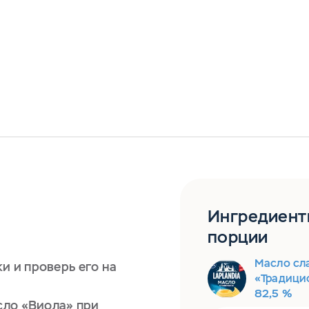
Ингредиент
порции
Масло сл
и и проверь его на
«Традицио
82,5 %
сло «Виола» при