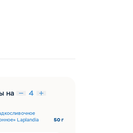
ы на
адкосливочное
нное» Laplandia
50 г