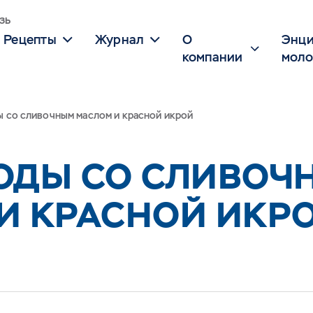
зь
Рецепты
Журнал
О
Энци
компании
моло
 со сливочным маслом и красной икрой
ОДЫ СО СЛИВОЧ
И КРАСНОЙ ИКР