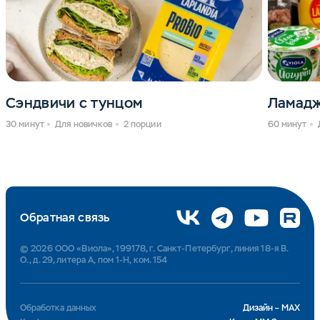
Сэндвичи с тунцом
Ламадж
30 минут
Для новичков
2 порции
60 минут
Обратная связь
© 2026 ООО «Виола», 199178, г. Санкт-Петербург, линия 18-я В.
О., д. 29, литера А, пом 1-Н, ком. 154
Обработка данных
Дизайн – MAX