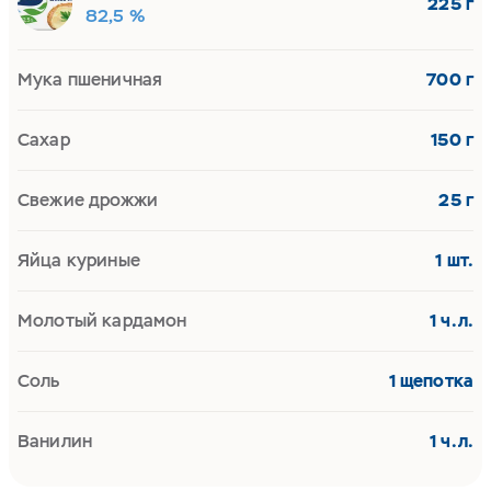
225 г
82,5 %
Мука пшеничная
700 г
Сахар
150 г
Свежие дрожжи
25 г
Яйца куриные
1 шт.
Молотый кардамон
1 ч.л.
Соль
1 щепотка
Ванилин
1 ч.л.