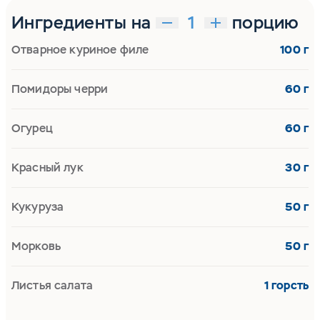
Ингредиенты на
порцию
Отварное куриное филе
100 г
Помидоры черри
60 г
Огурец
60 г
Красный лук
30 г
Кукуруза
50 г
Морковь
50 г
Листья салата
1 горсть