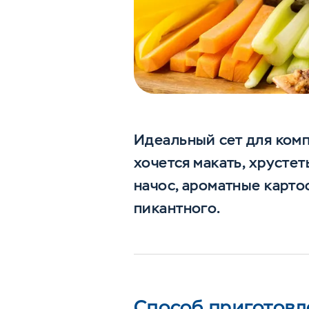
Идеальный сет для комп
хочется макать, хрусте
начос, ароматные карто
пикантного.
Способ приготовл