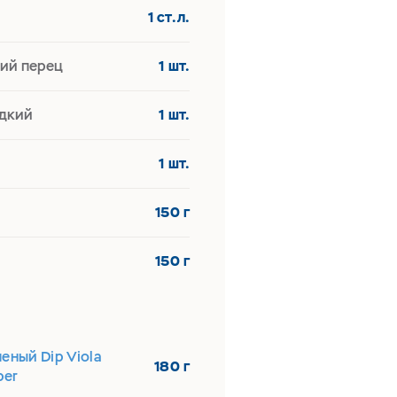
1 ст.л.
ий перец
1 шт.
адкий
1 шт.
1 шт.
150 г
150 г
еный Dip Viola
180 г
per