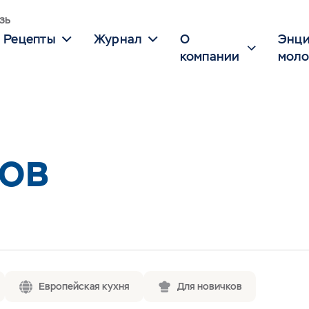
зь
Рецепты
Журнал
О
Энци
компании
моло
КОВ
Европейская кухня
Для новичков