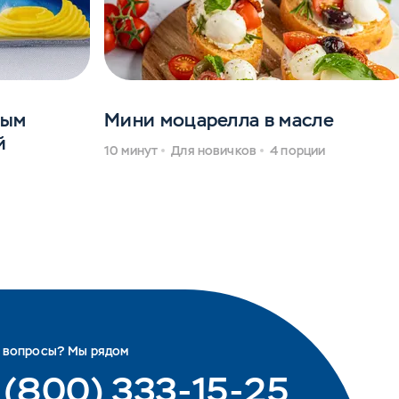
ным
Мини моцарелла в масле
й
10 минут
Для новичков
4 порции
и
ь вопросы? Мы рядом
 (800) 333-15-25