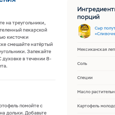
Ингредиент
порций
те на треугольники,
Сыр полут
стеленный пекарской
«Сливочн
щью кисточки
ске смешайте натёртый
Мексиканская леп
еугольники. Запекайте
С духовке в течении 8-
Соль
ета.
Специи
Масло растительн
ртофель помойте с
Картофель молод
на дольки. Добавьте