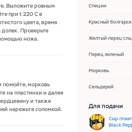
те. Выложите ровным
Специи
те при t 220 С в
отистого цвета, время
Красный болгарск
 долек. Проверьте
Желтый перец сл
 помощью ножа.
Перец зеленый
Морковь
 помойте, морковь
Сельдерей
те на пластинки и далее
сердцевину и также
Для подачи
рей нарежьте соломкой.
Сыр плавл
Black Pep