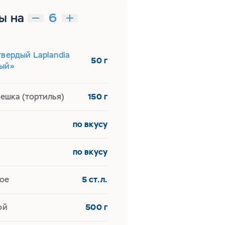
ы на
вердый Laplandia
50 г
ый»
ешка (тортилья)
150 г
по вкусу
по вкусу
ое
5 ст.л.
ой
500 г