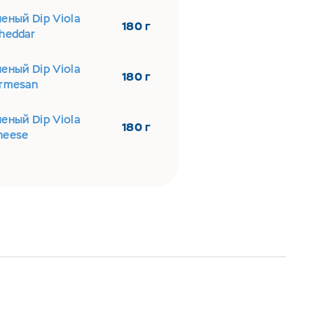
еный Dip Viola
180 г
heddar
еный Dip Viola
180 г
armesan
еный Dip Viola
180 г
heese