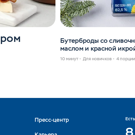
ыром
Бутерброды со сливоч
маслом и красной икро
10 минут
Для новичков
4 порци
Ест
Пресс-центр
8
Карьера