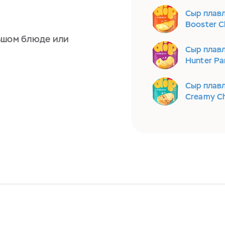
Сыр плавл
Booster C
ьшом блюде или
Сыр плавл
Hunter P
Сыр плавл
Creamy C