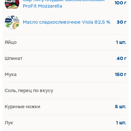
100 г
ProFit Mozzarella
Масло сладкосливочное Viola 82,5 %
30 г
Яйцо
1 шт.
Шпинат
40 г
Мука
150 г
Соль, перец по вкусу
Куриные ножки
5 шт.
Лук
1 шт.