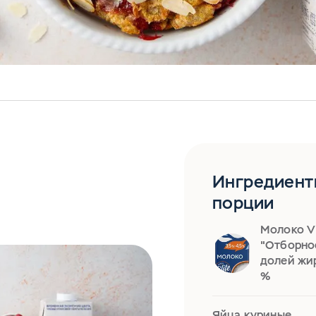
Ингредиент
порции
Молоко Vi
"Отборно
долей жир
%
Яйца куриные