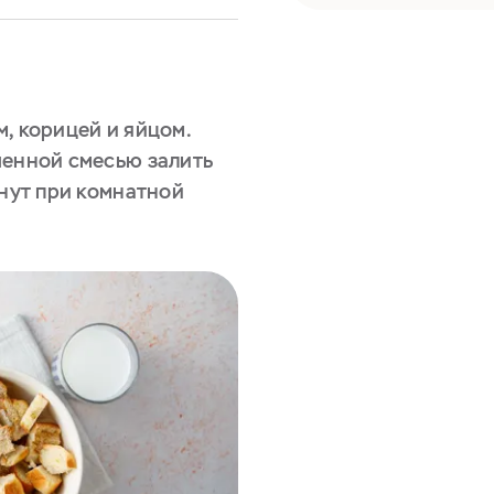
, корицей и яйцом.
ченной смесью залить
инут при комнатной