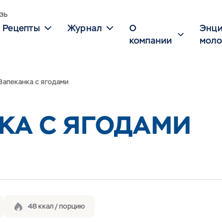
зь
Рецепты
Журнал
О
Энци
компании
моло
Запеканка с ягодами
КА С ЯГОДАМИ
48 ккал / порцию