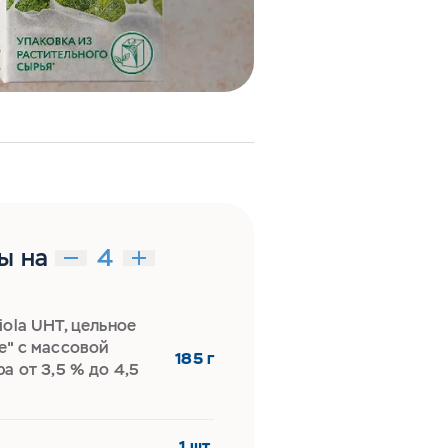
ы на
ola UHT, цельное
е" с массовой
185 г
а от 3,5 % до 4,5
1 шт.