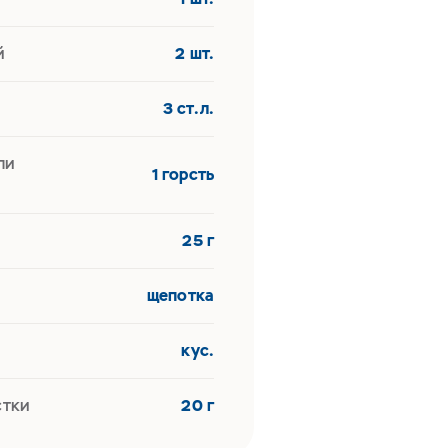
й
2 шт.
3 ст.л.
ли
1 горсть
25 г
щепотка
кус.
стки
20 г