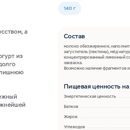
140 г
усством, а
Состав
молоко обезжиренное, наполнител
загуститель (пектины), мёд нат
огурт из
концентрированный лимонный сок
закваска.
 долго
Возможно наличие фрагментов к
ь лишнюю
Пищевая ценность на 
нежный
Энергетическая ценность
ежнейшей
Белков
Жиров
Углеводов