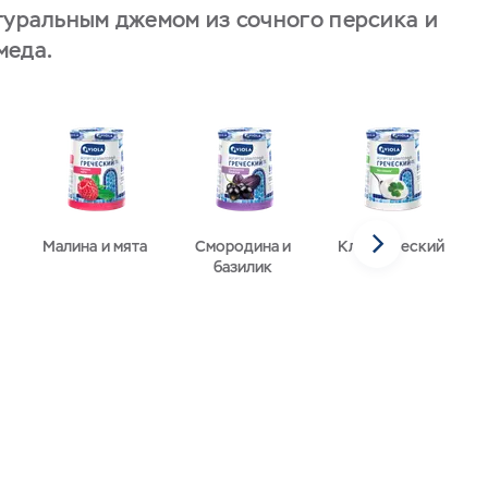
атуральным джемом из сочного персика и
меда.
Малина и мята
Смородина и
Классический
базилик