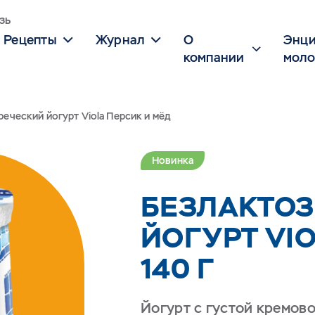
зь
Рецепты
Журнал
О
Энци
компании
моло
реческий йогурт Viola Персик и мёд
Новинка
БЕЗЛАКТОЗ
ЙОГУРТ VIO
140 Г
Йогурт с густой кремов