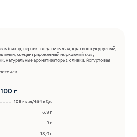
ь (сахар, персик, вода питьевая, крахмал кукурузный,
уральный, концентрированный морковный сок,
, натуральные ароматизаторы), сливки, йогуртовая
осточек.
100 г
108 ккал/454 кДж
6,3 г
3 г
13,9 г