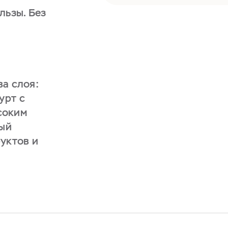
льзы. Без
ва слоя:
урт с
соким
ный
уктов и