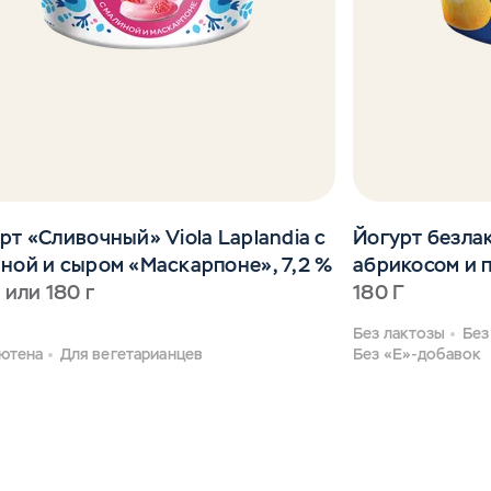
рт «Сливочный» Viola Laplandia с
Йогурт безлак
ной и сыром «Маскарпоне», 7,2 %
абрикосом и п
г или 180 г
180 Г
Без лактозы
Без
лютена
Для вегетарианцев
Без «Е»-добавок