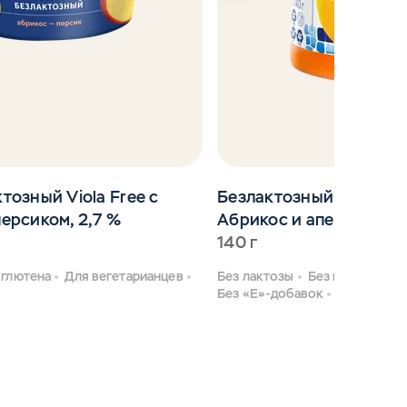
тозный Viola Free с
Безлактозный гречески
ерсиком, 2,7 %
Абрикос и апельсин
140 г
 глютена
Для вегетарианцев
Без лактозы
Без глютена
Д
Без «Е»-добавок
Больше бе