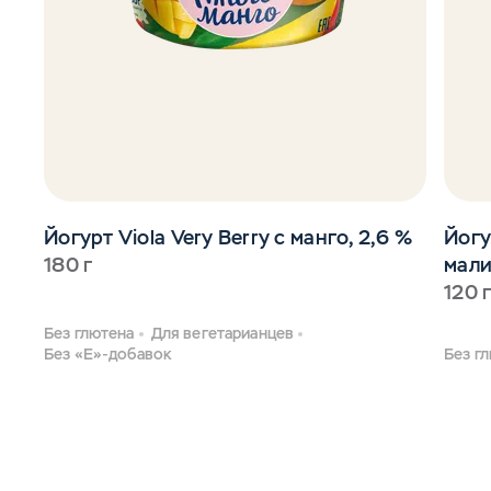
Йогурт Viola Very Berry с манго, 2,6 %
Йогу
180 г
мали
120 
Без глютена
Для вегетарианцев
Без «Е»-добавок
Без г