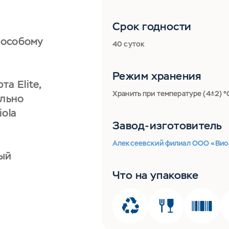
Срок годности
 особому
40 суток
Режим хранения
а Elite,
Хранить при температуре (4±2) °
ально
ola
Завод-изготовитель
Алексеевский филиал ООО «Вио
ый
Что на упаковке