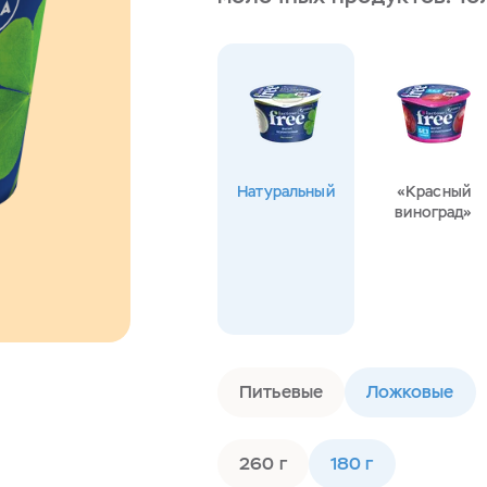
Натуральный
«Красный
виноград»
Питьевые
Ложковые
260 г
180 г