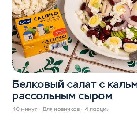
Белковый салат с каль
рассольным сыром
40 минут
Для новичков
4 порции