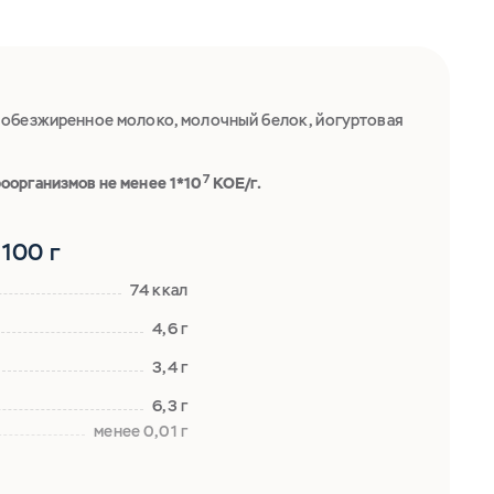
 обезжиренное молоко, молочный белок, йогуртовая
7
оорганизмов не менее 1*10
КОЕ/г.
100 г
74 ккал
4,6 г
3,4 г
6,3 г
менее 0,01 г