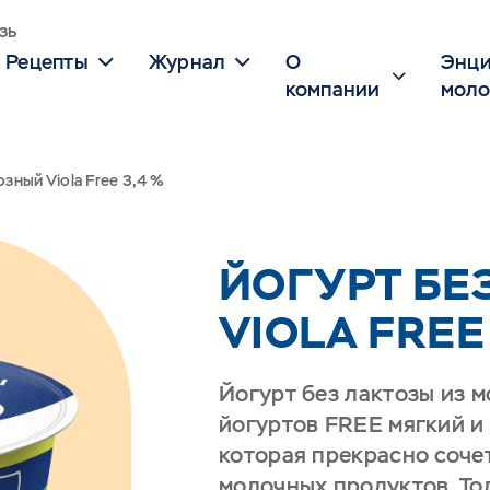
зь
Рецепты
Журнал
О
Энци
компании
моло
зный Viola Free 3,4 %
ЙОГУРТ БЕ
VIOLA FREE 
Йогурт без лактозы из м
йогуртов FREE мягкий и 
которая прекрасно соче
молочных продуктов. Тол