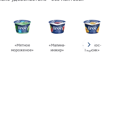
«Мятное
«Малина-
«Абрикос-
мороженое»
инжир»
Персик»