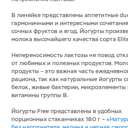
В линейке представлены аппетитные du
гармоничными и интересными сочетани
сочных фруктов и ягод. Йогурты произв
молока высочайшего качества сорта Elit
Непереносимость лактозы не повод отк
от любимых и полезных продуктов. Мол
продукты – это важная часть ежедневно
рациона, так как натуральные йогурты 
белок, живые бактерии, микроэлементы 
витамины группы В.
Йогурты Free представлены в удобных
порционных стаканчиках 180 г –
«Натур
без наполнителя
,
малина и черная смор