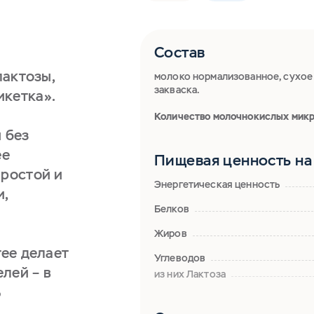
Состав
лактозы,
молоко нормализованное, сухое
закваска.
икетка».
Количество молочнокислых микр
 без
ee
Пищевая ценность на 
простой и
Энергетическая ценность
и,
Белков
Жиров
ree делает
Углеводов
лей – в
из них Лактоза
ь