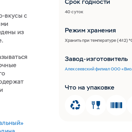
Срок годности
40 суток
o-вкусы с
ями
Режим хранения
едены из
e.
Хранить при температуре (4±2) °
азываться
Завод-изготовитель
очные
Алексеевский филиал ООО «Вио
го
содержат
Что на упаковке
и
альный»
одина
,