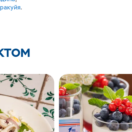
аракуйя
.
КТОМ