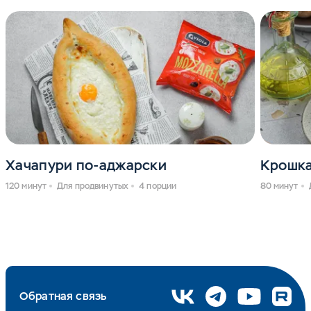
Хачапури по-аджарски
Крошка
120 минут
Для продвинутых
4 порции
80 минут
Обратная связь