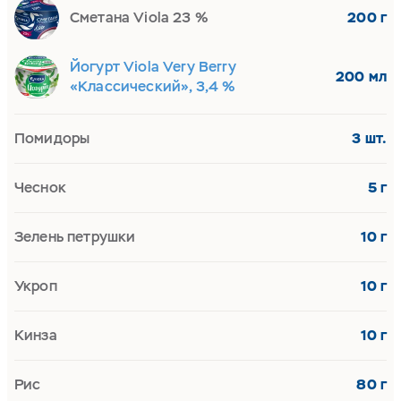
Сметана Viola 23 %
200 г
Йогурт Viola Very Berry
200 мл
«Классический», 3,4 %
Помидоры
3 шт.
Чеснок
5 г
Зелень петрушки
10 г
Укроп
10 г
Кинза
10 г
Рис
80 г