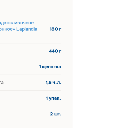
адкосливочное
нное» Laplandia
180 г
440 г
1 щепотка
та
1,5 ч.л.
1 упак.
2 шт.