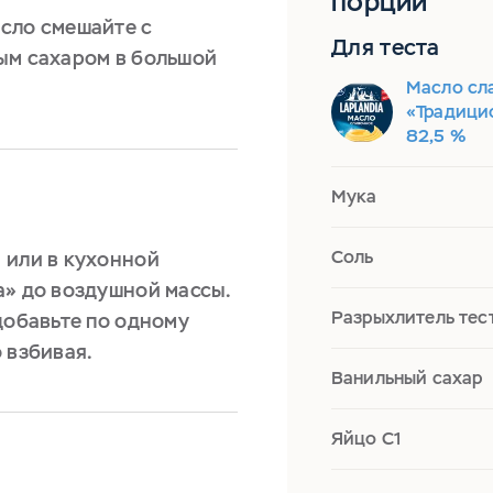
порций
сло смешайте с
Для теста
ым сахаром в большой
Масло сл
«Традицио
82,5 %
Мука
Соль
 или в кухонной
а» до воздушной массы.
Разрыхлитель тес
добавьте по одному
 взбивая.
Ванильный сахар
Яйцо С1