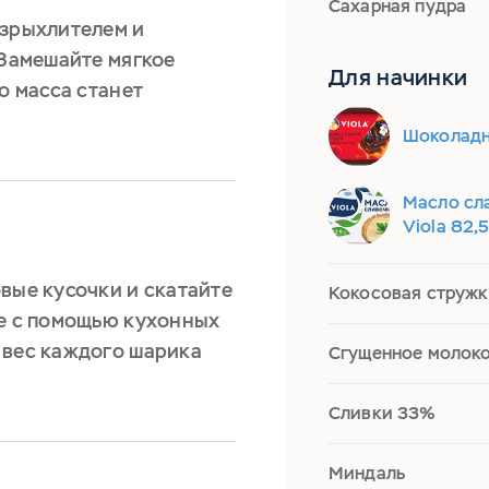
Сахарная пудра
азрыхлителем и
 Замешайте мягкое
Для начинки
о масса станет
Шоколадн
Масло сл
Viola 82,
вые кусочки и скатайте
Кокосовая стружк
ще с помощью кухонных
 вес каждого шарика
Сгущенное молок
Сливки 33%
Миндаль