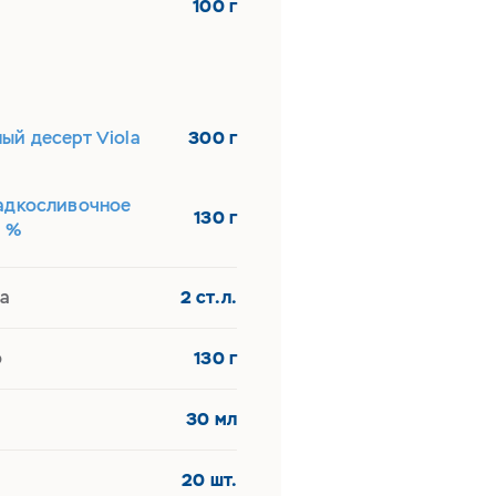
100 г
ый десерт Viola
300 г
адкосливочное
130 г
5 %
а
2 ст.л.
о
130 г
30 мл
20 шт.