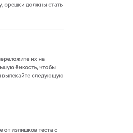
, орешки должны стать
переложите их на
льшую ёмкость, чтобы
ем выпекайте следующую
 от излишков теста с