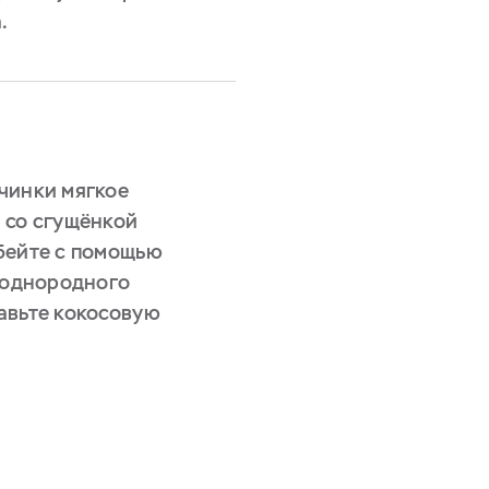
.
чинки мягкое
 со сгущёнкой
бейте с помощью
о однородного
авьте кокосовую