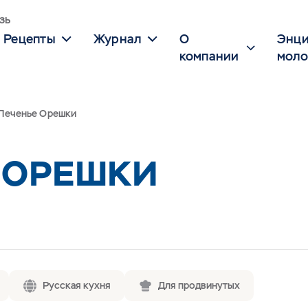
зь
Рецепты
Журнал
О
Энци
компании
моло
Печенье Орешки
 ОРЕШКИ
Русская кухня
Для продвинутых