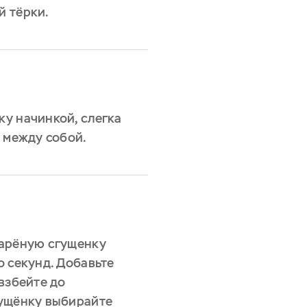
й тёрки.
у начинкой, слегка
 между собой.
варёную сгущенку
о секунд. Добавьте
взбейте до
гущёнку выбирайте