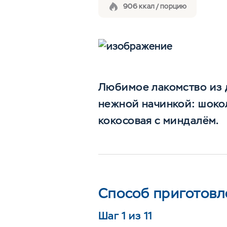
906 ккал / порцию
Любимое лакомство из д
нежной начинкой: шокол
кокосовая с миндалём.
Способ приготовл
Шаг 1 из 11