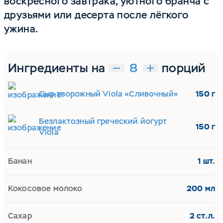
воскресного завтрака, уютного бранча с
друзьями или десерта после лёгкого
ужина.
Ингредиенты на
порций
Сыр творожный Viola «Сливочный»
150 г
Безлактозный греческий йогурт
150 г
Viola
Банан
1 шт.
Кокосовое молоко
200 мл
Сахар
2 ст.л.