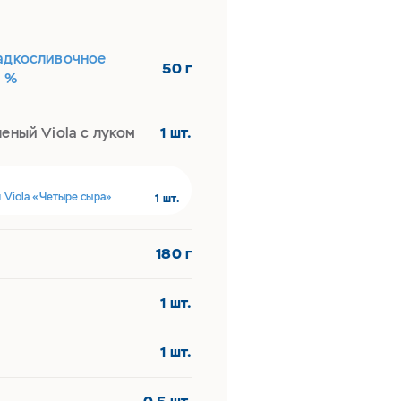
адкосливочное
50 г
5 %
еный Viola с луком
1 шт.
 Viola «Четыре сыра»
1 шт.
180 г
1 шт.
1 шт.