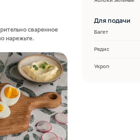
Яблоки зеленые
Для подачи
арительно сваренное
Багет
но нарежьте.
Редис
Укроп