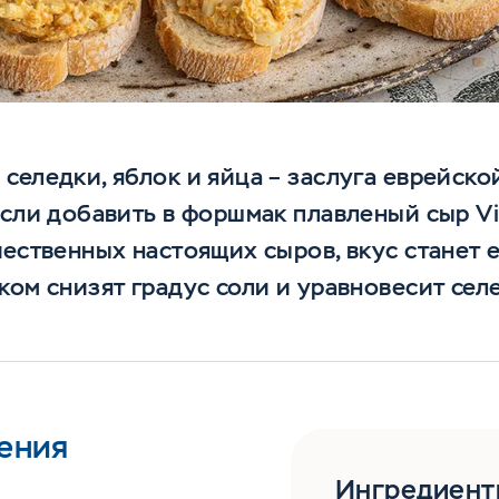
селедки, яблок и яйца – заслуга еврейской
если добавить в форшмак плавленый сыр Vi
чественных настоящих сыров, вкус станет 
ком снизят градус соли и уравновесит сел
ения
Ингредиент