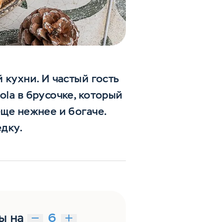
 кухни. И частый гость
ola в брусочке, который
еще нежнее и богаче.
едку.
ы на