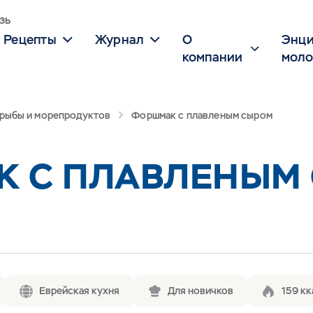
зь
Рецепты
Журнал
О
Энци
компании
моло
 рыбы и морепродуктов
Форшмак с плавленым сыром
 С ПЛАВЛЕНЫМ
Еврейская кухня
Для новичков
159 кк