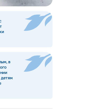
с
т
вки
лым, в
ного
ании
о детям
е