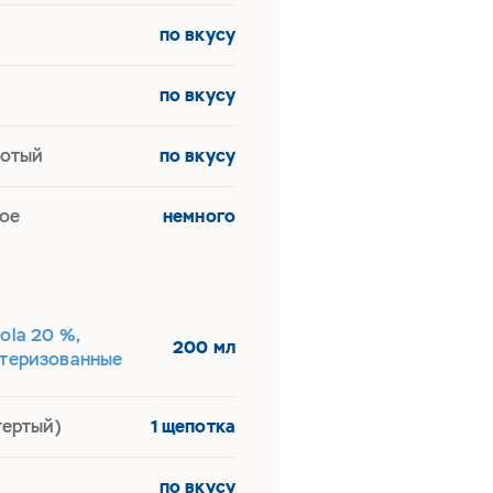
по вкусу
по вкусу
лотый
по вкусу
ое
немного
ola 20 %,
200 мл
стеризованные
тертый)
1 щепотка
по вкусу