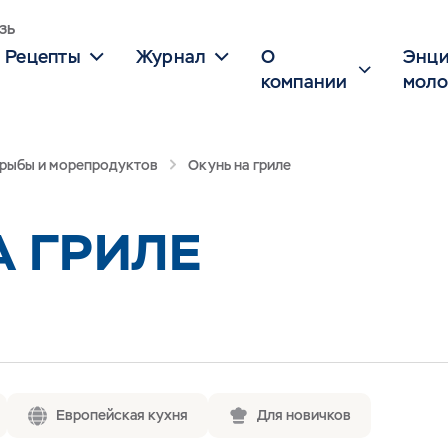
зь
Рецепты
Журнал
О
Энци
компании
моло
 рыбы и морепродуктов
Окунь на гриле
А ГРИЛЕ
Европейская кухня
Для новичков