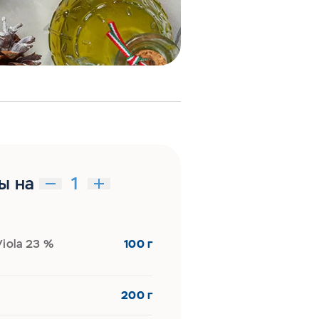
ы на
iola 23 %
100 г
200 г