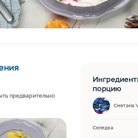
ения
Ингредиент
порцию
ыть предварительно
Сметана V
Селедка