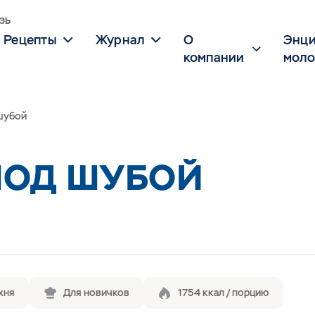
зь
Рецепты
Журнал
О
Энци
компании
моло
шубой
ПОД ШУБОЙ
хня
Для новичков
1754 ккал / порцию