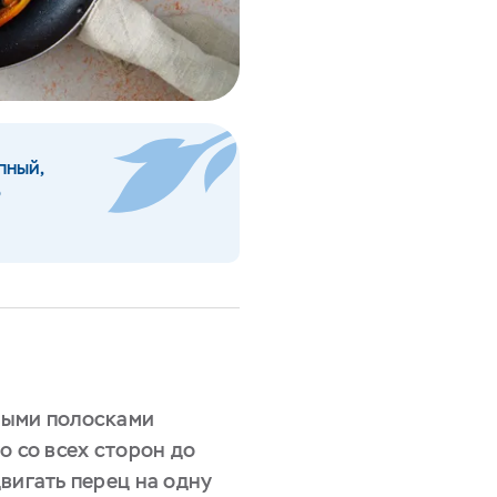
пный,
о
ными полосками
о со всех сторон до
вигать перец на одну