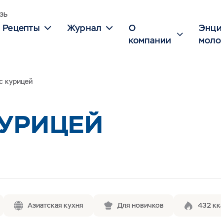
зь
Рецепты
Журнал
О
Энци
компании
моло
с курицей
КУРИЦЕЙ
Азиатская кухня
Для новичков
432 кк