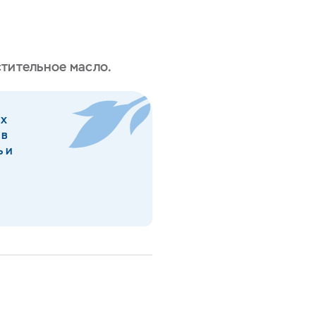
стительное масло.
их
 в
ь и