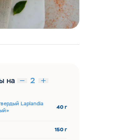
ы на
вердый Laplandia
40 г
ый»
150 г