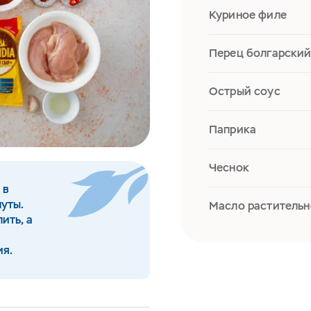
Куриное филе
Перец болгарски
Острый соус
Паприка
Чеснок
 в
уты.
Масло растительн
ить, а
ия.