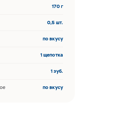
170 г
й
0,5 шт.
по вкусу
1 щепотка
1 зуб.
ое
по вкусу