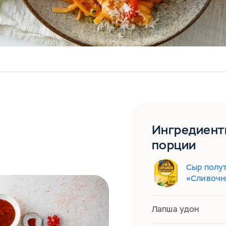
Ингредиент
порции
Сыр полут
«Сливочн
Лапша удон