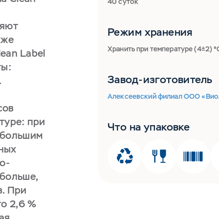
40 суток
няют
Режим хранения
кже
Хранить при температуре (4±2) °
lean Label
ты:
Завод-изготовитель
.
Алексеевский филиал ООО «Вио
сов
птуре: при
Что на упаковке
 большим
ных
о-
 больше,
. При
о 2,6 %
ая