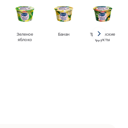
Зеленое
Банан
Тропические
яблоко
фрукты