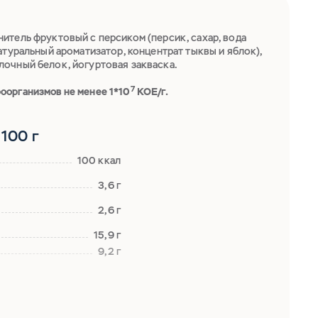
итель фруктовый с персиком (персик, сахар, вода
атуральный ароматизатор, концентрат тыквы и яблок),
очный белок, йогуртовая закваска.
7
оорганизмов не менее 1*10
КОЕ/г.
100 г
100 ккал
3,6 г
2,6 г
15,9 г
9,2 г