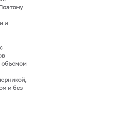
 Поэтому
и и
 с
ов
е объемом
черникой,
ом и без