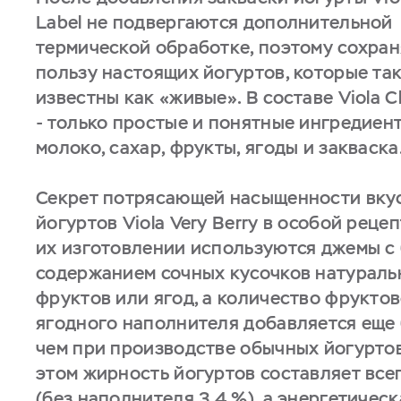
Label не подвергаются дополнительной
термической обработке, поэтому сохра
пользу настоящих йогуртов, которые та
известны как «живые». В составе Viola C
- только простые и понятные ингредиен
молоко, сахар, фрукты, ягоды и закваска
Секрет потрясающей насыщенности вку
йогуртов Viola Very Berry в особой реце
их изготовлении используются джемы с
содержанием сочных кусочков натураль
фруктов или ягод, а количество фруктов
ягодного наполнителя добавляется еще
чем при производстве обычных йогуртов
этом жирность йогуртов составляет всег
(без наполнителя 3,4 %), а энергетическ