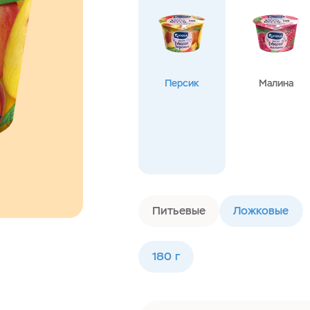
Персик
Малина
Питьевые
Ложковые
180 г