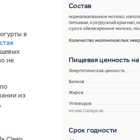
Состав
нормализованное молоко, наполн
питьевая, кукурузный крахмал, н
сухое обезжиренное молоко, мол
йогурты в
Количество молочнокислых микр
стая
ищевых
Пищевая ценность на 
но не
Энергетическая ценность
Белков
 по
Жиров
пании из
,
Углеводов
из них Сахароза
Срок годности
a Clean