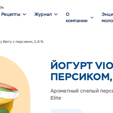
зь
Рецепты
Журнал
О
Энци
компании
моло
ry Berry с персиком, 2,6 %
ЙОГУРТ VIO
ПЕРСИКОМ, 2
Ароматный спелый перси
Elite