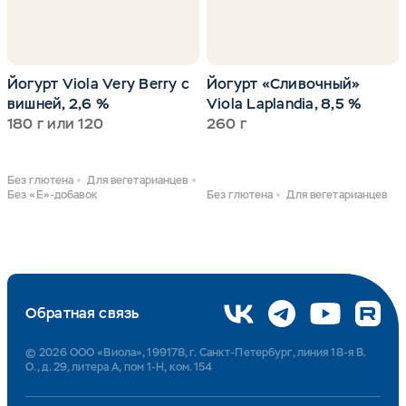
Йогурт Viola Very Berry с
Йогурт «Сливочный»
вишней, 2,6 %
Viola Laplandia, 8,5 %
180 г или 120
260 г
Без глютена
Для вегетарианцев
Без «Е»-добавок
Без глютена
Для вегетарианцев
Обратная связь
© 2026 ООО «Виола», 199178, г. Санкт-Петербург, линия 18-я В.
О., д. 29, литера А, пом 1-Н, ком. 154