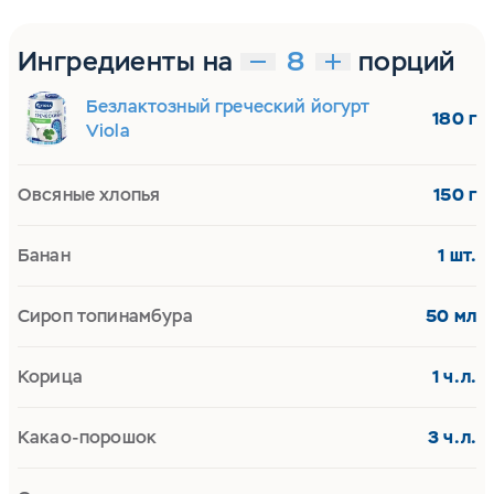
Ингредиенты на
порций
Безлактозный греческий йогурт
180 г
Viola
Овсяные хлопья
150 г
Банан
1 шт.
Cироп топинамбура
50 мл
Корица
1 ч.л.
Какао-порошок
3 ч.л.