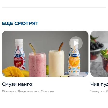
ЕЩЕ СМОТРЯТ
Смузи манго
Чиа пу
15 минут
Для новичков
2 порции
1 минута
Д