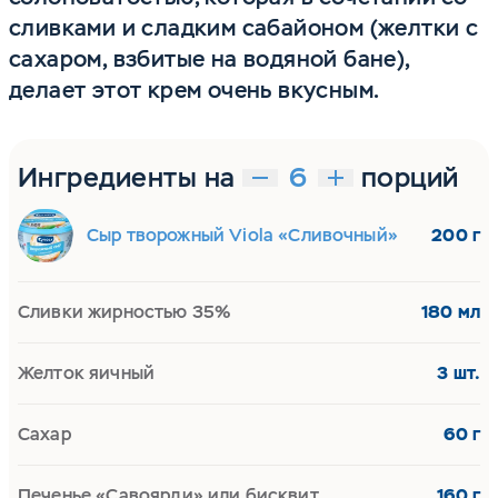
сливками и сладким сабайоном (желтки с
сахаром, взбитые на водяной бане),
делает этот крем очень вкусным.
Ингредиенты на
порций
Сыр творожный Viola «Сливочный»
200 г
Сливки жирностью 35%
180 мл
Желток яичный
3 шт.
Сахар
60 г
Печенье «Савоярди» или бисквит
160 г