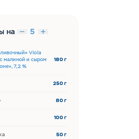
ы на
Сливочный» Viola
 с малиной и сыром
180 г
не», 7,2 %
250 г
о
80 г
100 г
ка
50 г