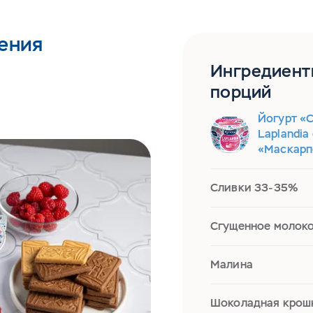
ения
Ингредиент
порций
Йогурт «
Laplandia
«Маскарпо
Сливки 33-35%
Сгущенное молок
Малина
Шоколадная крош