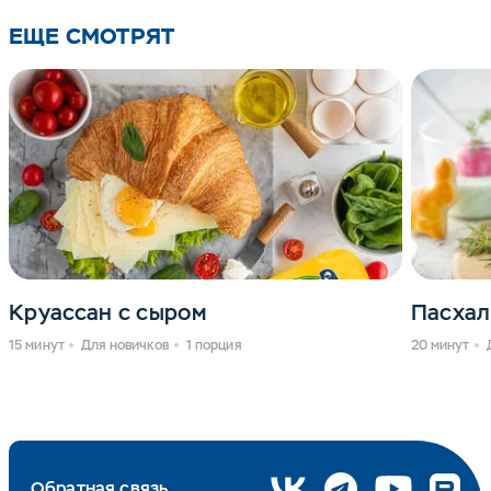
ЕЩЕ СМОТРЯТ
Круассан с сыром
Пасхал
15 минут
Для новичков
1 порция
20 минут
Обратная связь