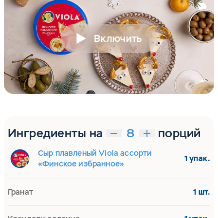
Включить
Ингредиенты на
порций
Сыр плавленый Viola ассорти
1 упак.
«Финское избранное»
Гранат
1 шт.