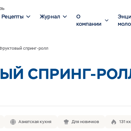
зь
Рецепты
Журнал
О
Энци
компании
моло
Фруктовый спринг-ролл
ЫЙ СПРИНГ-РОЛ
Азиатская кухня
Для новичков
131 к