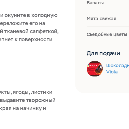
Бананы
и окуните в холодную
Мята свежая
Переложите его на
й тканевой салфеткой,
Съедобные цветы
ипнет к поверхности
Для подачи
Шоколадн
Viola
кты, ягоды, листики
я выдавите творожный
края на начинку и