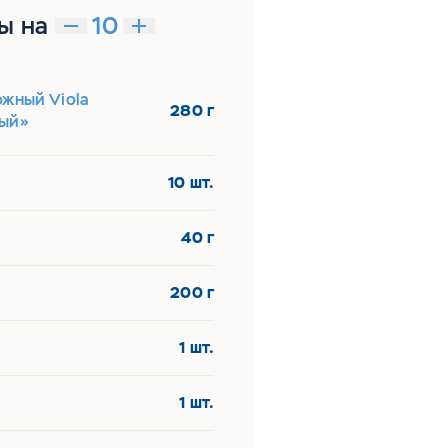
ы на
ожный Viola
280 г
ый»
10 шт.
40 г
200 г
1 шт.
1 шт.