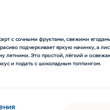
серт с сочными фруктами, свежими ягодам
красиво подчеркивает яркую начинку, а лис
у летними. Это простой, лёгкий и освежа
вкус и подать с шоколадным топпингом.
ения