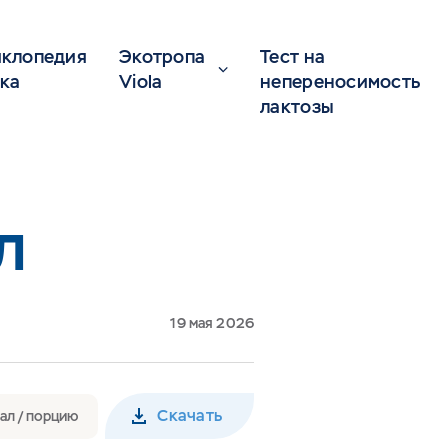
клопедия
Экотропа
Тест на
ка
Viola
непереносимость
лактозы
Л
19 мая 2026
Скачать
кал / порцию