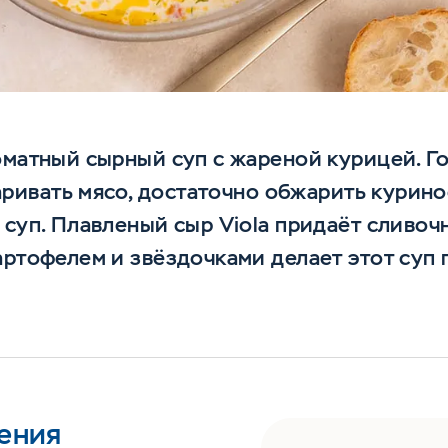
оматный сырный суп с жареной курицей. Го
варивать мясо, достаточно обжарить курин
 суп. Плавленый сыр Viola придаёт сливочн
артофелем и звёздочками делает этот суп 
ения