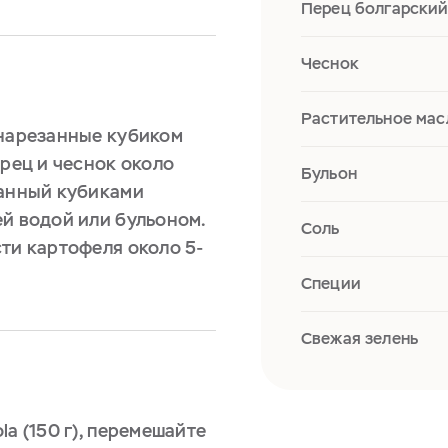
Перец болгарски
Чеснок
Растительное мас
 нарезанные кубиком
ерец и чеснок около
Бульон
занный кубиками
ей водой или бульоном.
Соль
ти картофеля около 5-
Специи
Свежая зелень
a (150 г), перемешайте