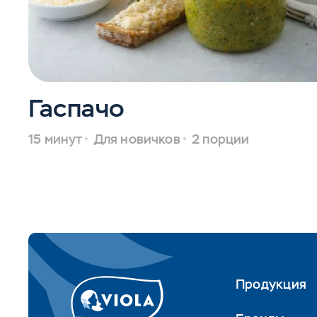
Гаспачо
15 минут
Для новичков
2 порции
Продукция