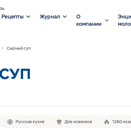
зь
Рецепты
Журнал
О
Энци
компании
моло
Сырный суп
СУП
Русская кухня
Для новичков
1260 кка