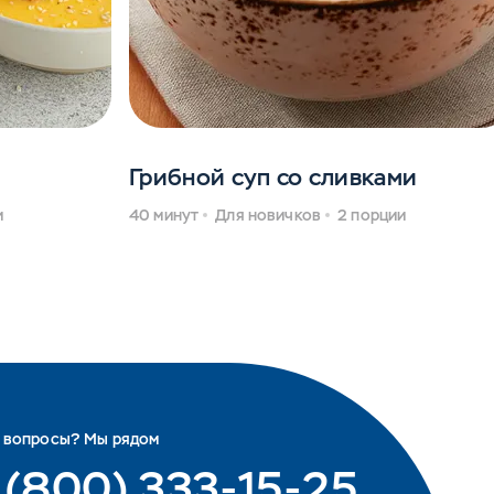
Грибной суп со сливками
и
40 минут
Для новичков
2 порции
ь вопросы? Мы рядом
 (800) 333-15-25