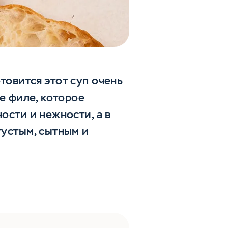
товится этот суп очень
ое филе, которое
ости и нежности, а в
густым, сытным и