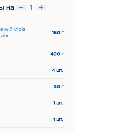
ы на
еный Viola
150 г
ый»
400 г
4 шт.
30 г
1 шт.
1 шт.