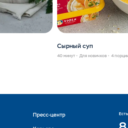
Сырный суп
40 минут
Для новичков
4 порци
Ест
Пресс-центр
8