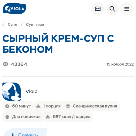
Супы
Суп-пюре
СЫРНЫЙ КРЕМ-СУП С
БЕКОНОМ
43364
15 ноября 2022
Viola
60 минут
1 порция
Скандинавская кухня
Для новичков
687 ккал / порцию
Скачать