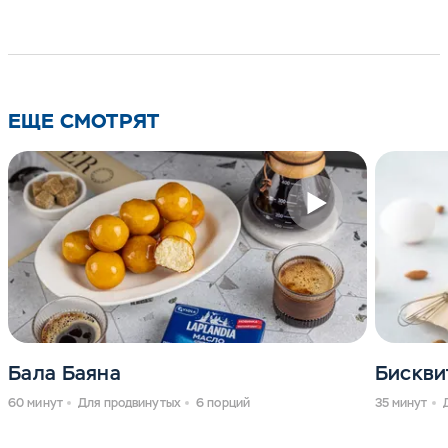
ЕЩЕ СМОТРЯТ
Бала Баяна
Бискви
60 минут
Для продвинутых
6 порций
35 минут