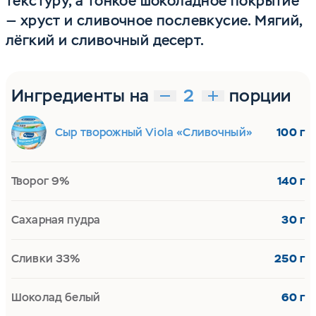
текстуру, а тонкое шоколадное покрытие
— хруст и сливочное послевкусие. Мягий,
лёгкий и сливочный десерт.
Ингредиенты на
порции
Сыр творожный Viola «Сливочный»
100 г
Творог 9%
140 г
Сахарная пудра
30 г
Сливки 33%
250 г
Шоколад белый
60 г