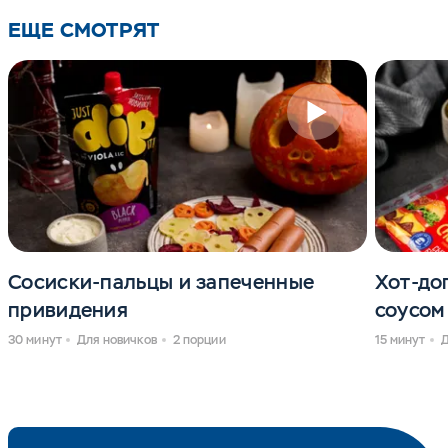
ЕЩЕ СМОТРЯТ
Сосиски-пальцы и запеченные
Хот-до
привидения
соусом
30 минут
Для новичков
2 порции
15 минут
Д