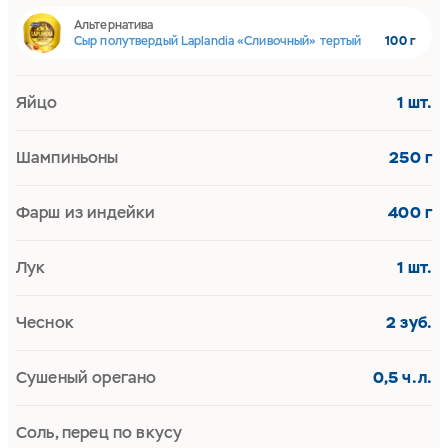
Альтернатива
Сыр полутвердый Laplandia «Сливочный» тертый
100 г
Яйцо
1 шт.
Шампиньоны
250 г
Фарш из индейки
400 г
Лук
1 шт.
Чеснок
2 зуб.
Сушеный орегано
0,5 ч.л.
Соль, перец по вкусу